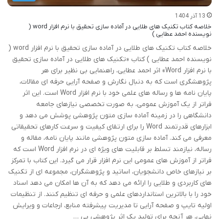
13 آذر 1404
خلاصه کتاب تکنیک های طلایی در آماده سازی تحقیق با نرم افزار word (
نویسنده احمد عطایی )
خلاصه کتاب تکنیک های طلایی در آماده سازی تحقیق با نرم افزار word (
نویسنده احمد عطایی ) کتاب «تکنیک های طلایی در آماده سازی تحقیق
با نرم افزار Word» اثر احمد عطایی، راهنمایی بی نظیر برای هر
پژوهشگری است که به دنبال نگارش و صفحه آرایی حرفه ای مقالات،
پایان نامه ها و رساله های علمی خود با نرم افزار Word است. این اثر
فراتر از یک آموزش عمومی، به صورت تخصصی نیازهای جامعه
دانشگاهی را در زمینه آماده سازی متون پژوهشی پوشش می دهد و
ابزارهای قدرتمند Word را برای ارتقای کیفیت و سرعت کارهای تحقیقاتی
معرفی می کند. آماده سازی متون پژوهشی مانند پایان نامه، مقاله و
رساله، نیازمند تسلط بر قابلیت های ویژه ای در نرم افزار Word است که
فراتر از آموزش های عمومی این نرم افزار قرار می گیرد. این کتاب با تمرکز
بر نیازهای خاص دانشجویان، اساتید و پژوهشگران، مجموعه ای از تکنیک
های کاربردی و طلایی را ارائه می دهد که به آن ها امکان می دهد اسناد
خود را با بالاترین استانداردهای علمی و حرفه ای تنظیم کنند. از تنظیمات
اولیه تایپ و صفحه آرایی تا مدیریت پیشرفته منابع، ارجاعات و ویرایش
نهایی، هر آنچه برای تولید یک اثر پژوهشی بی …