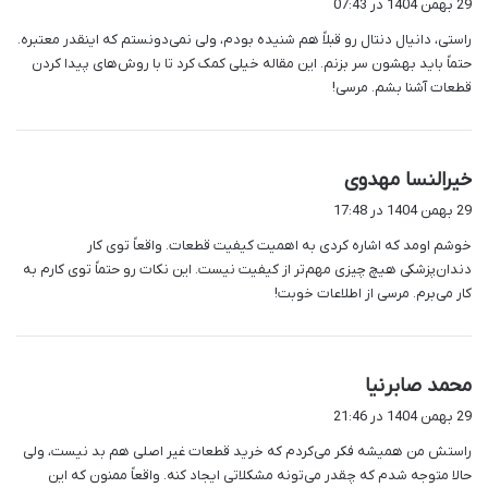
29 بهمن 1404 در 07:43
ت
راستی، دانیال دنتال رو قبلاً هم شنیده بودم، ولی نمی‌دونستم که اینقدر معتبره.
:
حتماً باید بهشون سر بزنم. این مقاله خیلی کمک کرد تا با روش‌های پیدا کردن
قطعات آشنا بشم. مرسی!
گ
خیرالنسا مهدوی
ف
29 بهمن 1404 در 17:48
ت
خوشم اومد که اشاره کردی به اهمیت کیفیت قطعات. واقعاً توی کار
:
دندان‌پزشکی هیچ چیزی مهم‌تر از کیفیت نیست. این نکات رو حتماً توی کارم به
کار می‌برم. مرسی از اطلاعات خوبت!
گ
محمد صابرنیا
ف
29 بهمن 1404 در 21:46
ت
راستش من همیشه فکر می‌کردم که خرید قطعات غیر اصلی هم بد نیست، ولی
:
حالا متوجه شدم که چقدر می‌تونه مشکلاتی ایجاد کنه. واقعاً ممنون که این