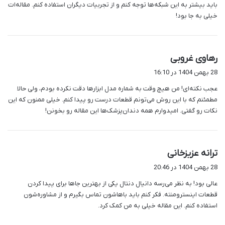
باید بیشتر به این شبکه‌ها توجه کنم و از تجربیات دیگران استفاده کنم. مقاله‌ات
خیلی به جا بود!
گ
رهاوی غروبی
ف
28 بهمن 1404 در 16:10
ت
عجب نکته‌ای! من هیچ وقت به شماره مدل ابزارها دقت نکرده بودم، ولی حالا
:
مطمئنم که با این روش می‌تونم قطعات درست رو پیدا کنم. خیلی ممنون که این
نکات رو گفتی. امیدوارم همه دندان‌پزشک‌ها این مقاله رو بخونن!
گ
ترانه عزیزخانی
ف
28 بهمن 1404 در 20:46
ت
عالی بود! به نظر می‌رسه دانیال دنتال یکی از بهترین جاها برای پیدا کردن
:
قطعات اینسترومنته. فکر کنم باید باهاشون تماس بگیرم و از مشاوره‌شون
استفاده کنم. این مقاله خیلی به من کمک کرد.