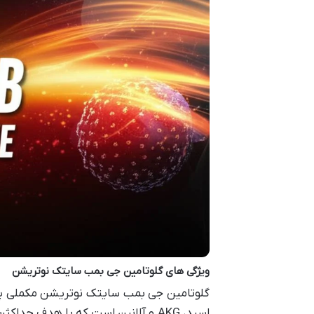
ویژگی های گلوتامین جی بمب سایتک نوتریشن
اسید، AKG و آلانین است که با هدف