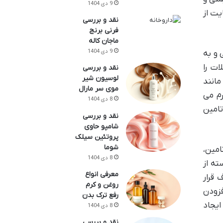
9 دی 1404
یت از
نقد و بررسی
فرنی برنج
ماجان کاله
9 دی 1404
 و به
 در عضلات را
نقد و بررسی
لوسیون شیر
انند
موی سر مارال
رم می
8 دی 1404
تامین
نقد و بررسی
شامپو حاوی
پروتئین سیلک
شوما
امین،
8 دی 1404
ای برجسته از
معرفی انواع
 قرار
روغن و کرم
ه می برد و با افزودن
رفع ترک بدن
ایجاد
8 دی 1404
نقد و بررسی