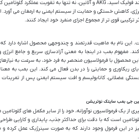
افزودن ترکیبات مکمل مانند فولیک اسید، AKG و آلانین، نه تنها به تقویت عملکرد گلوتام
انرژی، کاهش خستگی و حمایت از سیستم ایمنی به ارمغان می آورد. ا
ر ترکیبی قوی تر از مجموع اجزای منفرد خود ایجاد کنند.
ی نیست. این نام به ماهیت قدرتمند و چندوجهی محصول اشاره دارد که 
د. مفهوم بمب در اینجا به معنی آزادسازی سریع و جامع انرژی و
 این محصول با فرمولاسیون منحصر به فرد خود، به سرعت به نیازها
یای ریکاوری و حمایتی را در بدن فعال می کند. این بمب به معن
ا خستگی عضلانی، کاتابولیسم و افت سیستم ایمنی پس از تمرینات
امین جی بمب سایتک نوتریشن
یری از یک فرمولاسیون نوآورانه، خود را از سایر مکمل های گلوتامین م
لب این محصول، ماتریس ۴ گانه گلوتامین است که با دقت برای حداکثر جذب، پایداری و کارایی طر
یز در این فرمول وجود دارند که به صورت سینرژیک عمل کرده و م