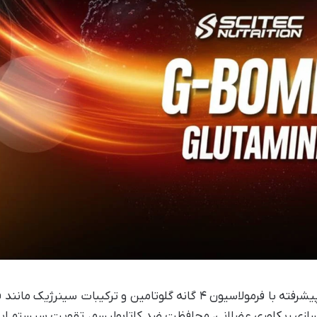
گلوتامین جی بمب سایتک نوتریشن مکملی پیشرفته با فرمولاسیون ۴ گانه گلوتامین و ترکیبات سینرژیک
 حداکثرسازی ریکاوری عضلانی، محافظت ضد کاتابولیسم، تقویت سیستم ای