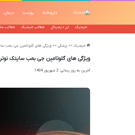
داروخانه
پوست
درمان
میجیک
ارز دیجیتال
مطالب میجیک
مطالب عم
میجیک
>>
پزشکی
>>
ویژگی های گلوتامین جی بمب سا
ویژگی های گلوتامین جی بمب سایتک نوت
آخرین به روز رسانی: 2 شهریور 1404