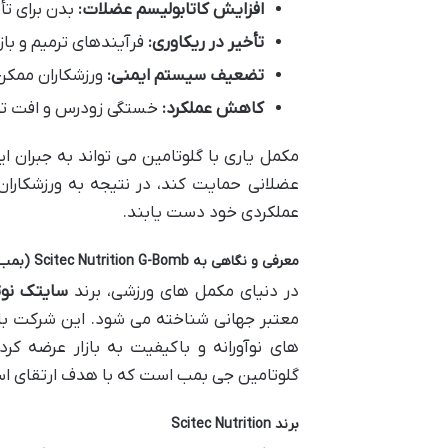
افزایش کاتابولیسم عضلات:
بدن برای تأ
تأخیر در ریکاوری:
فرآیندهای ترمیم و با
تضعیف سیستم ایمنی:
ورزشکاران ممکن
کاهش عملکرد:
خستگی زودرس و افت توا
مکمل یاری با گلوتامین می تواند به جبران 
عضلانی حمایت کند، در نتیجه به ورزشکارا
عملکردی خود دست یابند.
معرفی و نگاهی به Scitec Nutrition G-Bomb (بمب ریکاوری!)
در دنیای مکمل های ورزشی، برند
سایتک نو
معتبر جهانی شناخته می شود. این شرکت با 
های نوآورانه و باکیفیت به بازار عرضه ک
گلوتامین جی بمب است که با هدف ارتقای اس
برند Scitec Nutrition