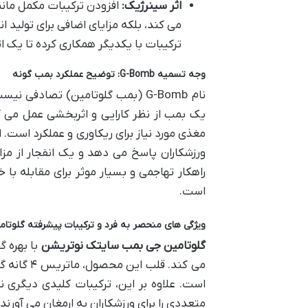
اثر سینرژیک:
می کند، بلکه مزایای اضافی برای تولید 
ترکیبات با یکدیگر همکاری کرده تا یک اث
وجه تسمیه G-Bomb: توضیح عملکرد بمب گونه
نام G-Bomb (بمب گلوتامین) تصادف
یک بمب از نظر کارایی و اثربخشی عمل می کن
مغذی مورد نیاز برای ریکاوری و عملکرد است.
ورزشکاران پاسخ می دهد و یک انفجار از مزا
راهکار تهاجمی و بسیار موثر برای مقابله ب
است.
ویژگی های منحصر به فرد و ترکیبات پیشرفته گلوت
گلوتامین جی بمب سایتک نوتریشن
با بهره گ
می کند. ق
است. علاوه بر این، ترکیبات کلیدی دیگری ن
متعددی را برای ورزشکاران به ارمغان می آورند.