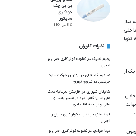
بی بی چک
خودکاری
مدیکور
 نیاز
8 دی 1404
داخلی
 تنها
نظرات کاربران
رحیم لطیف
در
تفاوت کولر گازی جنرال و
اجنرال
یک از
محمود گنجه ای
در
بهترین شرکت اجاره
جرثقیل در هروی تهران
شایگان شیرازی
در
افزایش سرمایه بانک
عادل
ملی ایران؛ گامی تازه در مسیر پایداری
واند
مالی و توسعه اقتصادی
،
فربد ملکی
در
تفاوت کولر گازی جنرال و
اجنرال
رمون
بیتا جوادی
در
تفاوت کولر گازی جنرال و