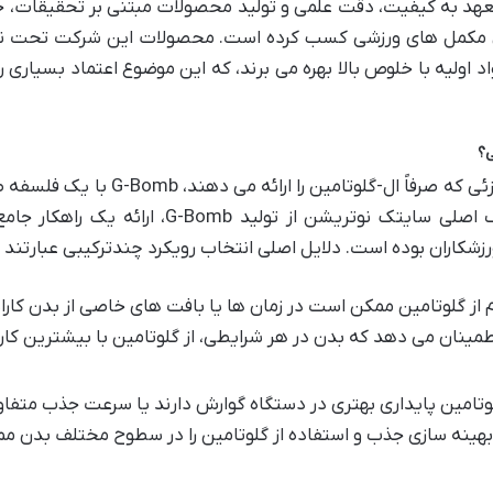
عهد به کیفیت، دقت علمی و تولید محصولات مبتنی بر تحقیقات، ج
گان مکمل های ورزشی کسب کرده است. محصولات این شرکت تحت ن
 اولیه با خلوص بالا بهره می برند، که این موضوع اعتماد بسیاری ر
برخلاف بسیاری از مکمل های گلوتامین تک جزئی که صرفاً ال-گلوتامین را ارائه می 
متفاوت و پیشرفته شکل گرفته است. هدف اصلی سایتک نوتریشن از تولید G-Bomb، ارائه
رزشکاران بوده است. دلایل اصلی انتخاب رویکرد چندترکیبی عبارتند ا
 از گلوتامین ممکن است در زمان ها یا بافت های خاصی از بدن کارا
طمینان می دهد که بدن در هر شرایطی، از گلوتامین با بیشترین کار
تامین پایداری بهتری در دستگاه گوارش دارند یا سرعت جذب متفاوت
هینه سازی جذب و استفاده از گلوتامین را در سطوح مختلف بدن م