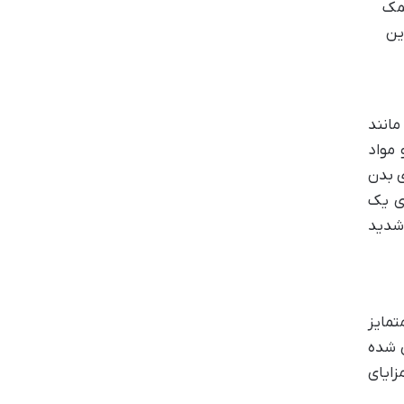
ین کمک
ین
مانند
 مواد
ی بدن
ای یک
 شدید
تمایز
احی شده
زایای