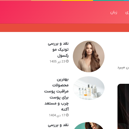
زی
زبان
نقد و بررسی
تونیک مو
رکسول
23 تیر 1405
بهترین
محصولات
مراقبت پوست
برای پوست
چرب و مستعد
آکنه
17 دی 1404
نقد و بررسی