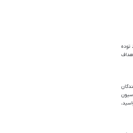
 توده
اهداف
کنندگان
اسیون
اسید،