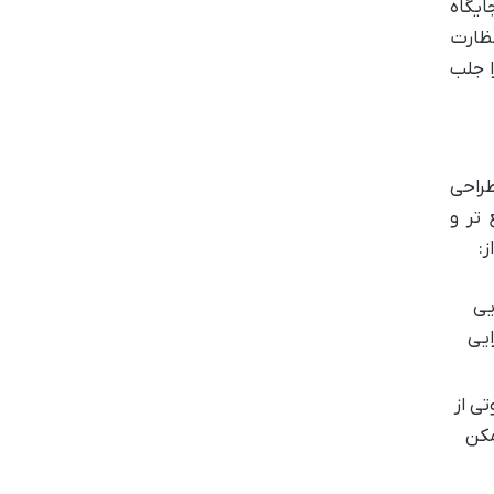
ایگاه
ظارت
ا جلب
دهند، G-Bomb با یک فلسفه طراحی
 یک راهکار جامع تر و
ز:
یی
ایی
ی از
مکن