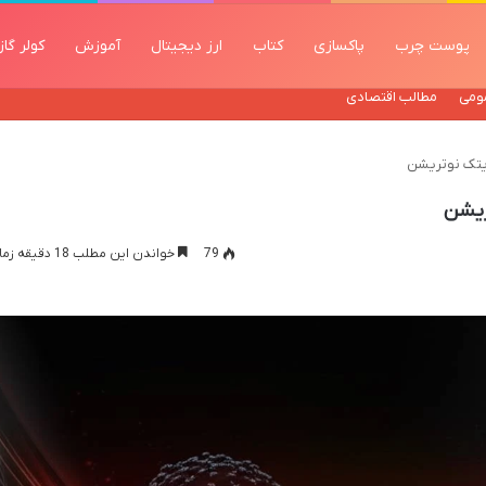
پوست چرب
پاکسازی
کتاب
ارز دیجیتال
آموزش
کولر گا
ومی
مطالب اقتصادی
یتک نوتریشن
ریشن
79
خواندن این مطلب 18 دقیقه زمان میبرد