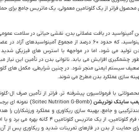
محصول فراتر از یک گلوتامین معمولی، یک ماتریس جامع برای حما
ترین آمینواسید در بافت عضلانی بدن، نقشی حیاتی در سلامت عمومی
ویژه در عملکرد ورزشی ایفا می کند. این آمینواسید، که حدود ۶۰ درصد از مجموع آمینواسیدهای آزاد
تولید می شود، اما در مواجهه با استرس های فیزیکی شدید م
ور چشمگیری افزایش می یابد. ناتوانی بدن در تأمین این نیاز مب
تضعیف سیستم ایمنی منجر شود. در چنین شرایطی، مکمل های گلو
بهینه سازی عملکرد بدن مطرح می شوند.
ولاتی با فرمولاسیون پیشرفته تر، فراتر از تأمین صرف ال-گلوت
بمب سایتک نوتریشن
(Scitec Nutrition G-Bomb) نمونه 
رکیبی و جامع، بهینه سازی ریکاوری و عملکرد ورزشکاران را هدف
داده است. این محصول به جای تکیه بر یک فرم گلوتامین، از یک ماتریس گلوتامین ۴ گانه بهر
ای حمایت از بدن در فازهای تمرینات شدید و ریکاوری پس از آن 