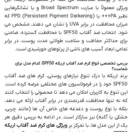
ویژگی معمولاً با عبارت Broad Spectrum و یا نشانگرهایی
نظیر PA+++ یا PPD (Persistent Pigment Darkening) که
میزان محافظت در برابر UVA را نشان می دهند، مشخص می
شود. انتخاب ضد آفتاب SPF50 با محافظت گسترده، ضامنی
برای حداکثر حفاظت و سلامت طولانی مدت پوست، در برابر
تمامی ابعاد آسیب های ناشی از پرتوهای خورشیدی است.
بررسی تخصصی انواع کرم ضد آفتاب اریکه SPF50: کدام مدل برای
شماست؟
برند اریکه با درک تنوع نیازهای پوستی، کرم های ضد آفتاب
SPF50 خود را در فرمولاسیون های مختلفی عرضه کرده است.
این تنوع به کاربران امکان می دهد تا محصولی را انتخاب کنند
که نه تنها محافظت قدرتمندی در برابر آفتاب ارائه می دهد،
بلکه با نوع پوست و دغدغه های خاص آن ها (مانند چربی،
خشکی یا آکنه) نیز سازگار است. در ادامه به بررسی دقیق هر
یک از این مدل ها، با تمرکز بر
ویژگی های کرم ضد آفتاب اریکه