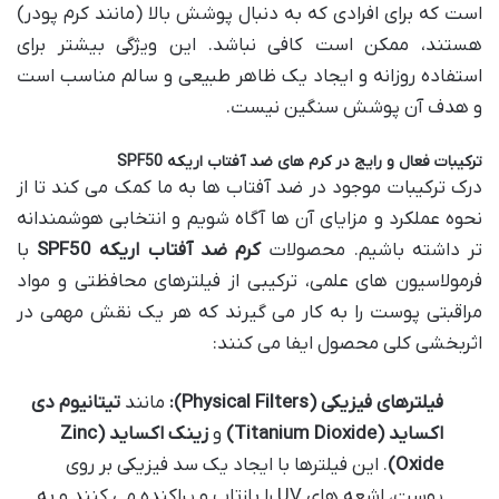
است که برای افرادی که به دنبال پوشش بالا (مانند کرم پودر)
هستند، ممکن است کافی نباشد. این ویژگی بیشتر برای
استفاده روزانه و ایجاد یک ظاهر طبیعی و سالم مناسب است
و هدف آن پوشش سنگین نیست.
ترکیبات فعال و رایج در کرم های ضد آفتاب اریکه SPF50
درک ترکیبات موجود در ضد آفتاب ها به ما کمک می کند تا از
نحوه عملکرد و مزایای آن ها آگاه شویم و انتخابی هوشمندانه
تر داشته باشیم. محصولات
کرم ضد آفتاب اریکه SPF50
با
فرمولاسیون های علمی، ترکیبی از فیلترهای محافظتی و مواد
مراقبتی پوست را به کار می گیرند که هر یک نقش مهمی در
اثربخشی کلی محصول ایفا می کنند:
فیلترهای فیزیکی (Physical Filters):
مانند
تیتانیوم دی
اکساید (Titanium Dioxide)
و
زینک اکساید (Zinc
Oxide)
. این فیلترها با ایجاد یک سد فیزیکی بر روی
پوست، اشعه های UV را بازتاب و پراکنده می کنند و به