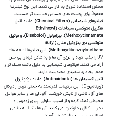
محض استفاده شروع به کار می کنند. این نوع فیلترها
معمولاً برای پوست های حساس مناسب تر هستند.
فیلترهای شیمیایی (Chemical Filters):
مانند
اتیل
هگزیل متوکسی سینامات (Ethylhexyl
Methoxycinnamate)
،
بیزابولول (Bisabolol)
، و
بوتیل
متوکسی دی بنزوئیل متان (Butyl
Methoxydibenzoylmethane)
. این فیلترها اشعه های
UV را جذب کرده و انرژی آن ها را به شکل گرمای بی ضرر
آزاد می کنند. فیلترهای شیمیایی به دلیل بافت سبک تر و
عدم ایجاد رد سفیدی محبوبیت دارند.
آنتی اکسیدان ها (Antioxidants):
مانند توکوفرول
(ویتامین E). این ترکیبات قدرتمند به خنثی کردن رادیکال
های آزاد ناشی از تابش خورشید، آلودگی ها و سایر عوامل
محیطی کمک کرده و از آسیب سلولی، پیری زودرس و
تخریب کلاژن جلوگیری می کنند. آن ها یک لایه دفاعی
اضافی برای پوست فراهم می آورند.