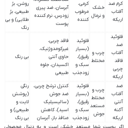
کرم ضد
کرمی،
روشن، بژ
خشک
آبرسان، ضد پیری
آفتاب
مرطوب
طبیعی، بژ
و نرمال
زودرس، نرم کننده
اریکه
کننده
طلایی) و بی
پوست
رنگ
فلوئید
فلوئید
فاقد چربی،
ضد
(بسیار
غیرکومدوژنیک،
آفتاب
چرب و
رقیق)،
حاوی آنتی
بی رنگ
فاقد
مختلط
سبک و
اکسیدان، جلوه
چربی
زودجذب
طبیعی
اریکه
ضد
فلوئید
کنترل ترشح چربی،
رنگی
چرب و
آفتاب
(بسیار
ضد جوش
(پوشش
مختلط
آنتی
رقیق)،
(سالیسیلیک
لایت و
مستعد
آکنه
سبک و
اسید)، کاهش
طبیعی) و
جوش
اریکه
زودجذب
منافذ باز، آبرسان
بی رنگ
اگر پوست شما مستعد خشکی است و به دنبال محصولی