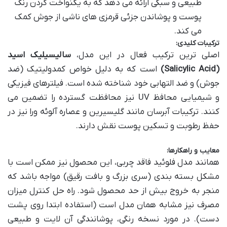
طبیعی و سبکی ارائه می دهد که به یکنواخت کردن رنگ
پوست و پوشاندن جزئی قرمزی های ناشی از جوش کمک
می کند.
ترکیبات کلیدی:
اصلی ترین ترکیب فعال در این مدل،
سالیسیلیک اسید
(Salicylic Acid)
است که به دلیل خواص کمدولیتیک (ضد
جوش) و ضد التهابی خود شناخته شده است. فیلترهای فیزیکی
و شیمیایی محافظ UV نیز محافظت گسترده را تضمین می
کنند. ترکیبات آبرسان مانند گلیسیرین و عصاره آلوئه ورا نیز در
حفظ رطوبت و تسکین پوست نقش دارند.
معایب و راهکارها:
همانند مدل فلوئید فاقد چربی، این محصول نیز ممکن است با
مشکل بسته بندی (سری بزرگ و بافت رقیق) مواجه باشد که
منجر به خروج بیش از حد محصول شود. راه حل کنترل میزان
مصرف نیز مشابه همان مدل است (استفاده ابتدا روی پشت
دست). در مورد نسخه رنگی، پوشانندگی آن لایت و طبیعی