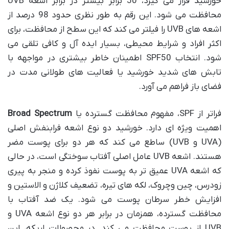
خورشید قرار می گیرد، 50 برابر بیشتر در برابر اشعه UVB
محافظت می شود. این رقم به طور نظری حدود 98 درصد از
اشعه های UVB را فیلتر می کند که این سطح از محافظت، برای
اکثر افراد و شرایط محیطی، بسیار ایده آل و کافی تلقی می
شود. انتخاب SPF50 اطمینان خاطر بیشتری در مواجهه با
تابش های شدید خورشید یا فعالیت های طولانی مدت در
فضای باز فراهم می آورد.
فراتر از SPF، مفهوم محافظت گسترده یا
Broad Spectrum
اهمیت ویژه ای دارد. خورشید دو نوع اشعه فرابنفش اصلی
(UVA و UVB) ساطع می کند که هر دو برای پوست مضر
هستند. اشعه UVB عامل اصلی آفتاب سوختگی است، در حالی
که اشعه UVA عمیق تر به پوست نفوذ کرده و منجر به پیری
زودرس، چین وچروک، لکه های تیره، تضعیف کلاژن و الاستین و
افزایش خطر سرطان پوست می شود. یک ضد آفتاب با
محافظت گسترده، همزمان در برابر هر دو نوع اشعه UVA و
UVB از پوست محافظت می کند. در محصولات اریکه، این