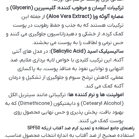
ترکیبات آبرسان و مرطوب کننده:
گلیسیرین (Glycerin)
و
عصاره آلوئه ورا (Aloe Vera Extract)
از جمله این
ترکیبات هستند که به جذب و حفظ رطوبت در پوست
کمک کرده، از خشکی و دهیدراتاسیون جلوگیری می کنند و
حس نرمی و لطافت را به پوست می بخشند.
سالیسیلیک اسید (Salicylic Acid):
در مدل های آنتی
آکنه، این ترکیب کلیدی با خواص لایه برداری ملایم، ضد
التهابی و توانایی نفوذ به منافذ پوست، به پاکسازی
عمقی، کاهش ترشح سبوم و جلوگیری از تشکیل و درمان
آکنه کمک می کند.
امولینت ها و نرم کننده ها:
ترکیباتی مانند سیتریل الکل
(Cetearyl Alcohol) و دایمتیکون (Dimethicone) که به
بهبود بافت، پخش پذیری و حس نهایی محصول روی
پوست کمک می کنند.
راهنمای جامع استفاده و تمدید کرم ضد آفتاب اریکه SPF50
استفاده صحیح از ضد آفتاب به اندازه انتخاب محصول مناسب،