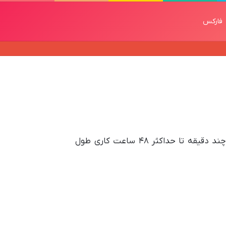
فارکس
همانندجویی در ایرانداک فرآیندی ضروری برای پایان‌نامه‌ها و پروپوزال‌هاست. مدت زمان بررسی معمولاً بین چند دقیقه تا حداکثر ۴۸ ساعت کاری طول