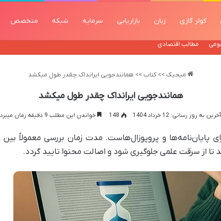
کولر گازی
زبان
بازاریابی
سرمایه
شبکه
متخصص
ومی
مطالب اقتصادی
میجیک
>>
کتاب
>>
همانندجویی ایرانداک چقدر طول میکشد
همانندجویی ایرانداک چقدر طول میکشد
آخرین به روز رسانی: 12 خرداد 1404
148
خواندن این مطلب 9 دقیقه زمان میبرد
د تا از سرقت علمی جلوگیری شود و اصالت محتوا تایید گردد.