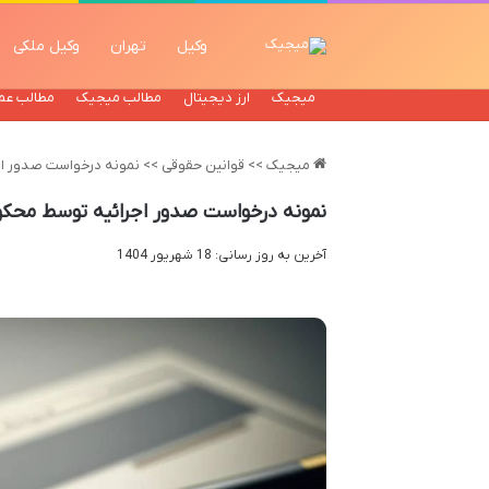
وکیل
تهران
وکیل ملکی
میجیک
ارز دیجیتال
مطالب میجیک
مطالب عم
میجیک
>>
قوانین حقوقی
>>
نمونه درخواست صدور اج
نمونه درخواست صدور اجرائیه توسط محکو
آخرین به روز رسانی: 18 شهریور 1404