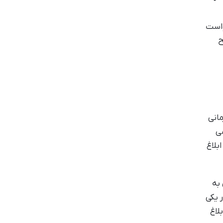
واست
ح
مانی
می
بلاغ
 به
 یکی
لاغ