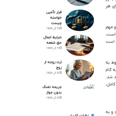
ای هر
قرار تأمین
خواسته
چیست
و مهم
9 آذر 1404
 است،
شرایط اعمال
ه است
حق شفعه
9 آذر 1404
وط به
ارث زوجه از
زوج
ه گام
8 آذر 1404
د شد.
کامل،
جریمه تفنگ
بدون جواز
8 آذر 1404
 و به