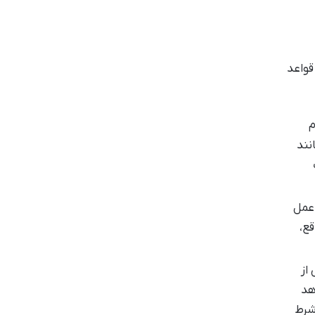
قواعد
م
نند
ه عمل
قع،
 از
واهد
شرط