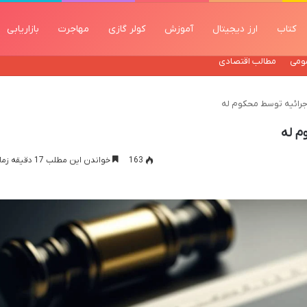
کتاب
ارز دیجیتال
آموزش
کولر گازی
مهاجرت
بازاریابی
ومی
مطالب اقتصادی
رائیه توسط محکوم له
م له
163
خواندن این مطلب 17 دقیقه زمان میبرد