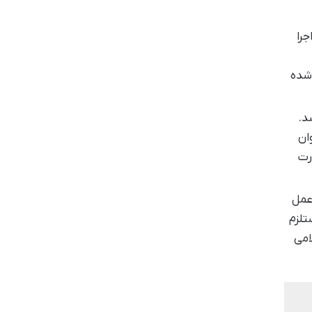
جرا
 شده
د.
ان
رت
ه عمل
تلزم
امی