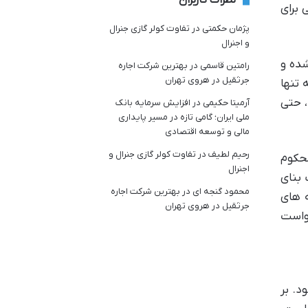
نظرات کاربران
 برای
پژمان حکمتی
در
تفاوت کولر گازی جنرال
و اجنرال
شده و
رامتین قاسمی
در
بهترین شرکت اجاره
جرثقیل در هروی تهران
 تنها
، حتی
آرمیتا حکیمی
در
افزایش سرمایه بانک
ملی ایران؛ گامی تازه در مسیر پایداری
مالی و توسعه اقتصادی
رحیم لطیف
در
تفاوت کولر گازی جنرال و
محکوم
اجنرال
 بنای
محمود گنجه ای
در
بهترین شرکت اجاره
 های
جرثقیل در هروی تهران
خواست
. بر