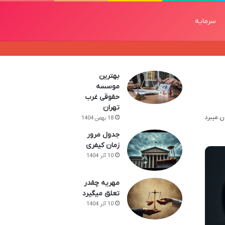
سرمایه
بهترین
موسسه
حقوقی غرب
تهران
18 بهمن 1404
جدول مرور
زمان کیفری
10 آذر 1404
مهریه چقدر
تعلق میگیرد
10 آذر 1404