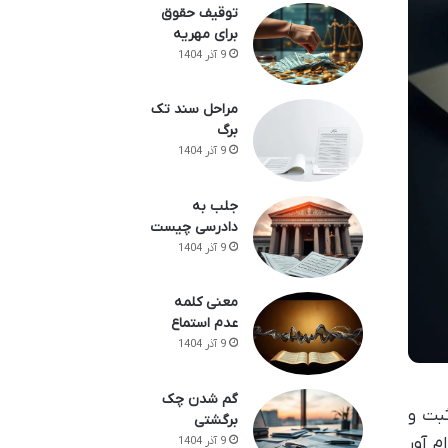
توقیف حقوق
برای مهریه
9 آذر 1404
مراحل سند تک
برگ
9 آذر 1404
جلب به
دادرسی چیست
9 آذر 1404
معنی کلمه
عدم استماع
9 آذر 1404
گم شدن چک
بت و
برگشتی
م آور
9 آذر 1404