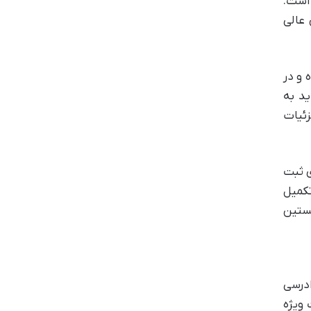
ی است.
 عالی
 و در
ید به
زئیات
ی ثبت
تکمیل
خستین
ادرسی
 ویژه