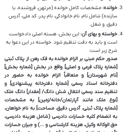
خوانده:
مشخصات کامل خوانده (مرتهن، فروشنده، یا
سازنده) شامل نام، نام خانوادگی، نام پدر، کد ملی، آدرس
دقیق، و شغل.
خواسته و بهای آن:
این بخش، هسته اصلی دادخواست
است و باید به دقت تنظیم شود. خواسته در این دعوا به
شرح زیر است:
صدور حکم مبنی بر الزام خوانده به فک رهن از پلاک ثبتی
[شماره پلاک فرعی و اصلی] واقع در بخش [شماره بخش]
[نام شهرستان] و متعاقباً الزام خوانده به حضور در
دفترخانه اسناد رسمی [شماره دفترخانه پیشنهادی] و
تنظیم سند رسمی انتقال شش دانگ/ [مقدار] دانگ ملک
[نوع ملک مانند آپارتمان/خانه/زمین] به مشخصات
[شماره پلاک ثبتی، آدرس دقیق، مساحت] به نام خواهان،
به انضمام کلیه خسارات دادرسی (شامل هزینه دادرسی،
حق الوکاله وکیل، هزینه کارشناسی و …) و جبران خسارات