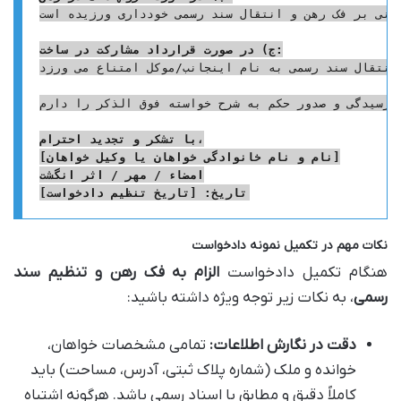
نی بر فک رهن و انتقال سند رسمی خودداری ورزیده است.
ج) در صورت قرارداد مشارکت در ساخت:
نتقال سند رسمی به نام اینجانب/موکل امتناع می ورزد.
ن مدنی در خصوص لزوم قراردادها و لزوم اجرای تعهدات، و مواد 198 و 519 قانون آیین دادرسی مدنی، از محضر عالی درخواست رسیدگی و صدور حکم به شرح خواسته فوق الذکر را دارم.
با تشکر و تجدید احترام،
[نام و نام خانوادگی خواهان یا وکیل خواهان]
امضاء / مهر / اثر انگشت
تاریخ: [تاریخ تنظیم دادخواست]
نکات مهم در تکمیل نمونه دادخواست
هنگام تکمیل دادخواست
الزام به فک رهن و تنظیم سند
رسمی
، به نکات زیر توجه ویژه داشته باشید:
دقت در نگارش اطلاعات:
تمامی مشخصات خواهان،
خوانده و ملک (شماره پلاک ثبتی، آدرس، مساحت) باید
کاملاً دقیق و مطابق با اسناد رسمی باشد. هرگونه اشتباه