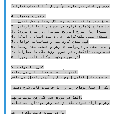
 ارزش بر اساس نظر کارشناس] ریال (با احتساب خسارات).
4. دلایل و منضمات:
1. کپی مصدق سند مالکیت به شماره پلاک [شماره پلاک ثبتی]

2. کپی مصدق [مبایعه نامه/قرارداد رهن/قرارداد مشارکت در ساخت] شماره [شماره قرارداد] مورخ [تاریخ قرارداد]

3. کپی مصدق [فیش های واریزی/رسید تسویه دین] به مبلغ [مبلغ] ریال مورخ [تاریخ تسویه] (در صورت لزوم)

4. کپی مصدق [استعلام ثبتی ملک/گواهی اداره ثبت اسناد و املاک]

5. کپی مصدق کارت ملی و شناسنامه خواهان

6. [در صورت وجود: اظهارنامه ارسالی به خوانده مبنی بر درخواست فک رهن و تنظیم سند رسمی]

7. [در صورت وجود: نظریه کارشناس رسمی دادگستری در خصوص ارزش ملک یا خسارات]

8. [در صورت وجود: وکالت نامه وکیل]

5. شرح دادخواست:
احتراماً به استحضار عالی می رساند:

[نام شهرستان] (شامل [نوع ملک و آدرس دقیق]) می باشم.
[یکی از سناریوهای زیر را با جزئیات کامل شرح دهید:]
الف) در صورت عدم فک رهن توسط مرتهن:
 رهن و آزاد نمودن ملک از قید رهن خودداری می نماید.
ب) در صورت فروش ملک در رهن: