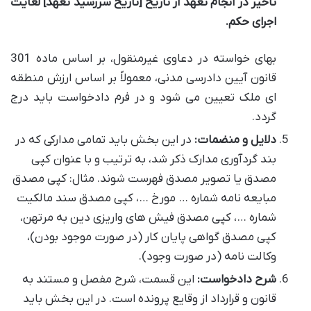
تأخیر در انجام تعهد از تاریخ [تاریخ سررسید تعهد] لغایت
اجرای حکم.
بهای خواسته در دعاوی غیرمنقول، بر اساس ماده 301
قانون آیین دادرسی مدنی، معمولاً بر اساس ارزش منطقه
ای ملک تعیین می شود و در فرم دادخواست باید درج
گردد.
دلایل و منضمات:
در این بخش باید تمامی مدارکی که در
بند گردآوری مدارک ذکر شد، به ترتیب و با عنوان کپی
مصدق یا تصویر مصدق فهرست شوند. مثال: کپی مصدق
مبایعه نامه شماره … مورخ …، کپی مصدق سند مالکیت
شماره …، کپی مصدق فیش های واریزی دین به مرتهن،
کپی مصدق گواهی پایان کار (در صورت موجود بودن)،
وکالت نامه (در صورت وجود).
شرح دادخواست:
این قسمت، شرح مفصل و مستند به
قانون و قرارداد از وقایع پرونده است. در این بخش باید