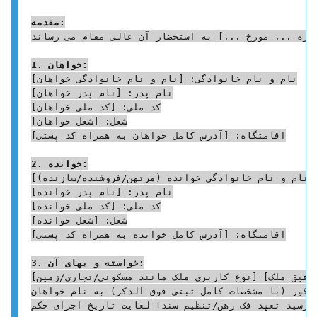
مقدمه:
اره ... مورخ ...] به استحضار آن عالی مقام می رساند:
1. خواهان:
نام و نام خانوادگی: [نام و نام خانوادگی خواهان]

نام پدر: [نام پدر خواهان]

کد ملی: [کد ملی خواهان]

شغل: [شغل خواهان]

اقامتگاه: [آدرس کامل خواهان به همراه کد پستی]

2. خوانده:
 [نام و نام خانوادگی خوانده (مرتهن/فروشنده/سازنده)]
نام پدر: [نام پدر خوانده]

کد ملی: [کد ملی خوانده]

شغل: [شغل خوانده]

اقامتگاه: [آدرس کامل خوانده به همراه کد پستی]

3. خواسته و بهای آن:
دقیق ملک] [نوع کاربری ملک مانند مسکونی/تجاری/زمین].
ذکور (با مشخصات کامل ثبتی فوق الذکر) به نام خواهان.
ررسید تعهد فک رهن/تنظیم سند] لغایت تاریخ اجرای حکم.