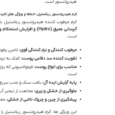
هیدروتنسور است.
کرم هیدروتنسور ریلاستیل: ادعاها و ویژگی های کلید
کرم مرطوب کننده هیدروتنسور ریلاستیل با 
آبرسانی عمیق (Hydro) و افزایش استحکام و کشسانی پوست (Tensor)
است:
مرطوب کنندگی و نرم کنندگی قوی:
تامین رطوب
تقویت کننده سد دفاعی پوست:
کمک به ترمی
مناسب برای انواع پوست:
فرمولاسیونی که بر
است.
پایه آرایش ایده آل:
بافت سبک و جذب سریع که
جلوگیری از خشکی و زبری:
ممانعت از تبخیر آب
پیشگیری از چین و چروک ناشی از خشکی:
حفظ
این ویژگی ها، کرم هیدروتنسور ریلاستیل ر