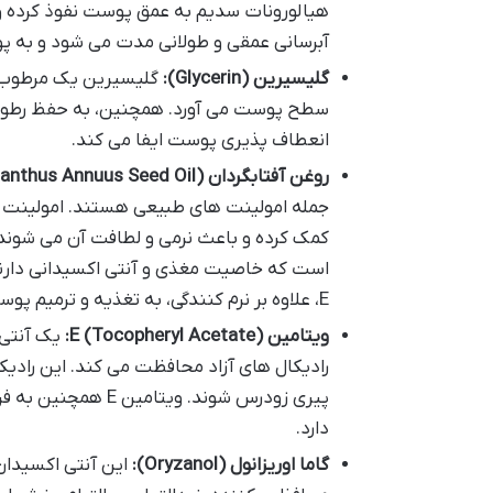
هیالورونات سدیم به عمق پوست نفوذ کرده و
آبرسانی عمقی و طولانی مدت می شود و به پ
گلیسیرین (Glycerin):
سطح پوست می آورد. همچنین، به حفظ رطوبت
انعطاف پذیری پوست ایفا می کند.
روغن آفتابگردان (Helianthus Annuus Seed Oil) و شی باتر (Butyrospermum Parkii Butter):
جمله امولینت های طبیعی هستند. امولینت 
E، علاوه بر نرم کنندگی، به تغذیه و ترمیم پوست کمک می کند.
ویتامین E (Tocopheryl Acetate):
یک آنتی 
رادیکال های آزاد محافظت می کند. این رادیک
پیری زودرس شوند. 
دارد.
گاما اوریزانول (Oryzanol):
این آنتی اکسیدان