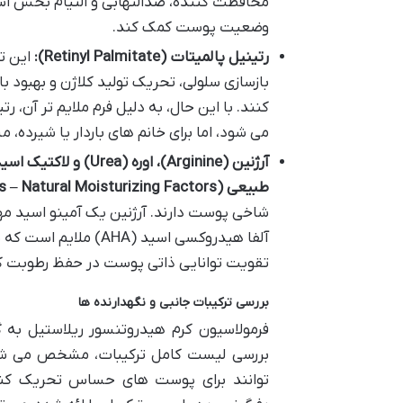
محافظت کننده، ضدالتهابی و التیام بخش است
وضعیت پوست کمک کند.
رتینیل پالمیتات (Retinyl Palmitate):
بازسازی سلولی، تحریک تولید کلاژن و بهبود
کنند. با این حال، به دلیل فرم ملایم تر آن، 
می شود، اما برای خانم های باردار یا شیرده
آرژنین (Arginine)، اوره (Urea) و لاکتیک اسید (Lactic Acid):
طبیعی (NMFs – Natural Moisturizing Factors)
شاخی پوست دارند. آرژنین یک آمینو اسید مهم
آلفا هیدروکسی اسید (
تقویت توانایی ذاتی پوست در حفظ رطوبت ک
بررسی ترکیبات جانبی و نگهدارنده ها
فرمولاسیون کرم هیدروتنسور ریلاستیل به
بررسی لیست کامل ترکیبات، مشخص می شو
توانند برای پوست های حساس تحریک کنند