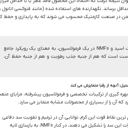
ان نتیجه گرفت که احتمالاً این محصول فاقد عطر یا با حداقل میزا
ل برساند. نگهدارنده های استفاده شده (مانند فنوکسی اتانول و
و ایمن در صنعت کازمتیک محسوب می شوند که به پایداری و حفظ 
حضور همزمان سرامیدها، هیالورونیک اسید و NMFs در یک فرمولاسیون، به معنای یک رویکرد جامع
وست است که هم از جنبه جذب رطوبت و هم از جنبه حفظ آن،
یل: آنچه از رقبا متمایزش می کند
هره گیری از ترکیبات تخصصی و فرمولاسیون پیشرفته، مزایای متعد
 که آن را از بسیاری از محصولات مشابه متمایز می سازد.
 ترین نقاط قوت این کرم، توانایی آن در ترمیم و تقویت سد دفاعی
طبیعی پوست است. سرامیدها که ستون فقرات این سد را تشکیل می دهند، در کنار NMFs، به بازسازی لایه