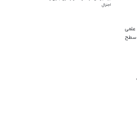
اجنرال
علمی
ر سطح