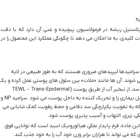
ت؟
استیل ریشه در فرمولاسیون پیچیده و غنی آن دارد که با دقت 
 کلیدی، به ما امکان می دهد تا چگونگی عملکرد این محصول را د
رامیدها لیپیدهای ضروری هستند که به طور طبیعی در لایه
Stratum Corneu) یافت می شوند. آن ها مانند «ملات» بین سلول های پوستی عمل کرده و یک
سد دفاعی قوی و ضد آب ایجاد می کنند. این سد، از تبخیر آب از طریق پوست (TEWL – Trans-Epidermal
Water Loss) جلوگیری کرده و مانع ورود عوامل بیماری زا و تحریک کننده به داخل پوست می شود. سرامید NP و
تند که به تقویت یکپارچگی سد دفاعی و حفظ رطوبت کمک شایانی می
کی، زبری، التهاب و آسیب پذیری پوست شود.
ین ماده، فرم پایدار نمکی هیالورونیک اسید است که توانایی فوق
 که می تواند تا هزاران برابر وزن خود آب را به خود جذب کند.