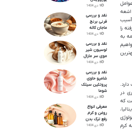
وامل
9 دی 1404
 اشعه
نقد و بررسی
 آسیب
فرنی برنج
ته را
ماجان کاله
9 دی 1404
مه به
نقد و بررسی
اهیم
لوسیون شیر
هترین
موی سر مارال
8 دی 1404
نقد و بررسی
شامپو حاوی
دارد.
پروتئین سیلک
شوما
ری در
8 دی 1404
ست که
معرفی انواع
الیا،
روغن و کرم
ولوژی
رفع ترک بدن
ه کرم
8 دی 1404