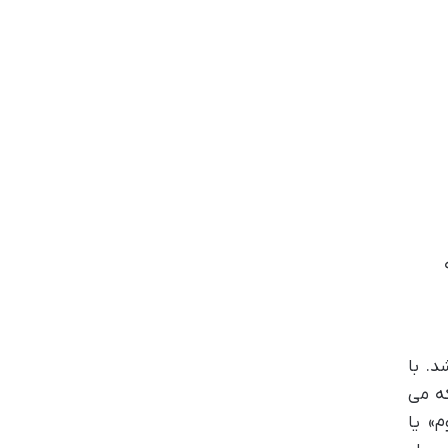
. با
ه می
» یا