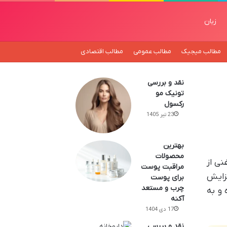
زبان
مطالب میجیک
مطالب عمومی
مطالب اقتصادی
نقد و بررسی
تونیک مو
رکسول
23 تیر 1405
بهترین
محصولات
نی از
مراقبت پوست
فزایش
برای پوست
چرب و مستعد
و به
آکنه
17 دی 1404
نقد و بررسی