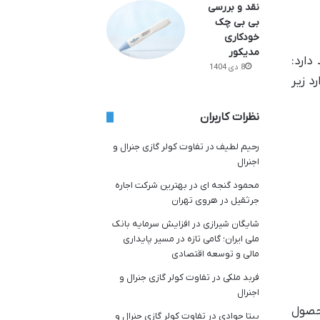
نقد و بررسی
بی بی چک
خودکاری
مدیکور
دارد:
8 دی 1404
د زیر
نظرات کاربران
رحیم لطیف
در
تفاوت کولر گازی جنرال و
اجنرال
محمود گنجه ای
در
بهترین شرکت اجاره
جرثقیل در هروی تهران
شایگان شیرازی
در
افزایش سرمایه بانک
ملی ایران؛ گامی تازه در مسیر پایداری
مالی و توسعه اقتصادی
فربد ملکی
در
تفاوت کولر گازی جنرال و
اجنرال
محصول
بیتا جوادی
در
تفاوت کولر گازی جنرال و