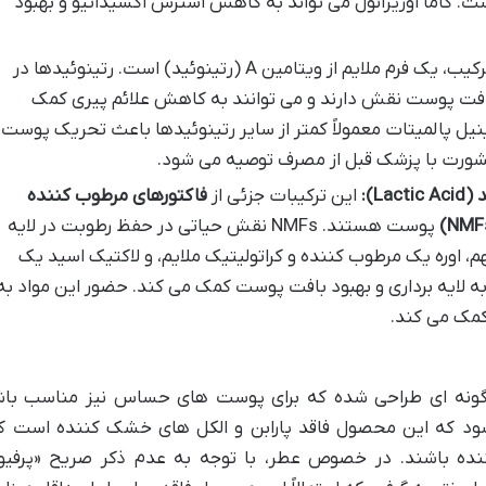
. گاما اوریزانول می تواند به کاهش استرس اکسیداتیو و بهبود
این ترکیب، یک فرم ملایم از ویتامین A (رتینوئید) است. رتینوئیدها در
 بافت پوست نقش دارند و می توانند به کاهش علائم پیری کمک
رتینیل پالمیتات معمولاً کمتر از سایر رتینوئیدها باعث تحریک پوست
، مشورت با پزشک قبل از مصرف توصیه می شود.
این ترکیبات جزئی از
فاکتورهای مرطوب کننده
پوست هستند. NMFs نقش حیاتی در حفظ رطوبت در لایه
، اوره یک مرطوب کننده و کراتولیتیک ملایم، و لاکتیک اسید یک
AHA) ملایم است که به لایه برداری و بهبود بافت پوست کمک می کند. حضور این مواد به
مک می کند.
 گونه ای طراحی شده که برای پوست های حساس نیز مناسب باشد
د که این محصول فاقد پارابن و الکل های خشک کننده است ک
ه باشند. در خصوص عطر، با توجه به عدم ذکر صریح «پرفیوم