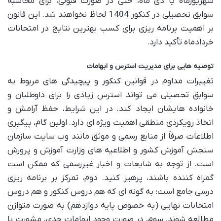
شهریورماه یا دی ماه، حتی در صورت قبولی، برای محاسبه
سوابق تحصیلی در کنکور 1404 لحاظ نخواهند شد. این قانون
بر اهمیت برنامه ریزی برای کسب بهترین نتایج در امتحانات
خردادماه تأکید دارد.
توصیه هایی برای مدیریت استرس و ابهامات
تغییرات مداوم در قوانین کنکور و پیچیدگی های مربوط به
سوابق تحصیلی می تواند استرس زیادی را برای داوطلبان و
خانواده هایشان ایجاد کند. در این شرایط، حفظ آرامش و
اتخاذ رویکردی منطقی اهمیت ویژه ای دارد. اولین گام، پیگیری
اطلاعات صرفاً از منابع رسمی و موثق مانند وب سایت سازمان
سنجش آموزش کشور و اطلاعیه های وزارت آموزش و پرورش
است. از توجه به شایعات و اخبار غیررسمی که ممکن است
گمراه کننده باشند، پرهیز کنید. دوم، تمرکز بر برنامه ریزی
درسی جامع است؛ به گونه ای که هم دروس کنکور و هم دروس
امتحانات نهایی (به خصوص پایه دوازدهم) به صورت متوازن
مطالعه شوند. سوم، در صورت وجود ابهامات جدی، مشورت با