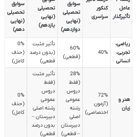
سوابق
سوابق
عامل
کنکور
تحصیلی
تحصیلی
تحصیلی
تأثیرگذار
سراسری
(نهایی
(نهایی
(نهایی
یازدهم)
دوازدهم)
دهم)
ریاضی،
تأثیر مثبت
0%
60%
تجربی،
40%
(بدون درصد
(حذف
(قطعی)
انسانی
قطعی)
کامل)
28%
تأثیر مثبت
(فقط
(فقط
دروس
دروس
0%
72%
هنر و
عمومی
عمومی
(آزمون
(حذف
زبان
رشته
رشته اصلی
اختصاصی)
کامل)
اصلی
دبیرستان –
دبیرستان
بدون درصد
– قطعی)
قطعی)