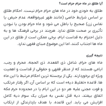
آیا طلاق در ماه حرام حرام است؟
طلاق به خودی خود در ماه های حرام حرام نیست. احکام طلاق
بر اساس شرایط خاصی (مانند طهر غیرمواقعه، عدم حیض یا
نفاس زن) صحیح یا باطل می شود و ماه حرام بودن یا نبودن
تأثیری بر صحت طلاق ندارد. هرچند در برخی فرهنگ ها و به
دلیل احترام به قداست ایام، برخی ممکن است از طلاق در این
ماه ها اجتناب کنند، اما این موضوع مبنای فقهی ندارد.
نتیجه گیری
ماه های حرام، شامل ذی القعده، ذی الحجه، محرم و رجب،
ایامی هستند که از منظر فقهی و حقوقی از قداست و اهمیت
ویژه ای برخوردارند. یکی از برجسته ترین احکام مرتبط با این ماه
ها، قاعده «تغلیظ دیه» است که بر اساس آن، اگر رفتار مرتکب
و فوت مجنی علیه هر دو در این ایام یا در محدوده حرم مکه
اتفاق بیفتد، دیه قتل نفس به میزان یک سوم دیه کامل
افزایش می یابد. این قاعده، با هدف بازدارندگی از ارتکاب