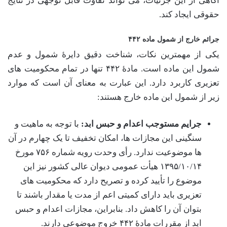
آگاهی از این جزئیات، می تواند تفاوت قابل توجهی در نتایج
حقوقی ایجاد کند.
جرائم خارج از شمول ماده ۴۴۲
یکی از مهمترین نکات، شناخت دقیق دایرۀ شمول و عدم
شمول این ماده است. مادۀ ۴۴۲ تنها در تمام محکومیت های
تعزیری کاربرد دارد. این عبارت به معنای آن است که موارد
زیر از شمول این ماده خارج هستند:
جرایم مستوجب اعدام و حبس ابد:
با توجه به ماهیت و
سنگینی این مجازات ها، امکان تخفیف تا یک چهارم در آن
ها موضوعیت ندارد. رأی وحدت رویه شماره ۷۵۶ مورخ
۱۳۹۵/۱۰/۱۴ هیأت عمومی دیوان عالی کشور نیز این
موضوع را تأیید کرده و تصریح دارد که محکومیت های
تعزیری باید دارای کمیتی اعم از مدت یا مقدار باشند تا
بتوان آن را کاهش داد. بنابراین، مجازات اعدام و حبس
ابد از مقررات مادۀ ۴۴۲ خروج موضوعی دارند.