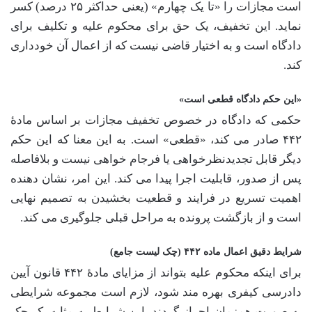
است مجازات را «تا یک چهارم» (یعنی حداکثر ۲۵ درصد) کسر
نماید. این تخفیف، یک حق برای محکوم علیه و تکلیف برای
دادگاه است و به اختیار قاضی نیست که از اعمال آن خودداری
کند.
«این حکم دادگاه قطعی است»
حکمی که دادگاه در خصوص تخفیف مجازات بر اساس مادۀ
۴۴۲ صادر می کند، «قطعی» است. به این معنا که این حکم
دیگر قابل تجدیدنظرخواهی یا فرجام خواهی نیست و بلافاصله
پس از صدور، قابلیت اجرا پیدا می کند. این امر، نشان دهنده
اهمیت تسریع در فرایند و قطعیت بخشیدن به تصمیم نهایی
است و از بازگشت پرونده به مراحل قبلی جلوگیری می کند.
شرایط دقیق اعمال ماده ۴۴۲ (چک لیست جامع)
برای اینکه محکوم علیه بتواند از مزایای مادۀ ۴۴۲ قانون آیین
دادرسی کیفری بهره مند شود، لازم است مجموعه شرایطی
به صورت همزمان احراز گردند. این شرایط به مثابه یک چک