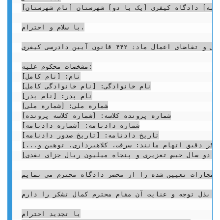
شعبه] دادگاه کیفری [یک یا دو] شهرستان [نام شهرستان]
با سلام و احترام،

موضوع: لایحه اسقاط حق تجدیدنظرخواهی و تقاضای اعمال مادۀ ۴۴۲ قانون آیین دادرسی کیفری

مشخصات محکوم علیه:

نام: [نام کامل]

نام خانوادگی: [نام خانوادگی کامل]

نام پدر: [نام پدر]

شماره ملی: [شماره ملی]

شماره پرونده کلاسه: [شماره کلاسه پرونده]

شماره دادنامه: [شماره دادنامه]

تاریخ دادنامه: [تاریخ صدور دادنامه]

[ذکر دقیق اتهام مانند: سرقت، کلاهبرداری، توهین و...]
مل دو سال حبس تعزیری و پنجاه میلیون ریال جزای نقدی]
 سوی دادستان محترم، بدین وسیله به موجب این لایحه، ضمن اسقاط کامل و بی قید و شرط حق تجدیدنظرخواهی خود نسبت به دادنامه فوق الذکر، مستنداً به مادۀ ۴۴۲ قانون آیین دادرسی کیفری، تقاضای اعمال این ماده و تخفیف مجازات تعیین شده را از محضر دادگاه محترم می نمایم.
از بذل توجه و عنایت آن مقام محترم کمال تشکر را دارم.
با تجدید احترام
