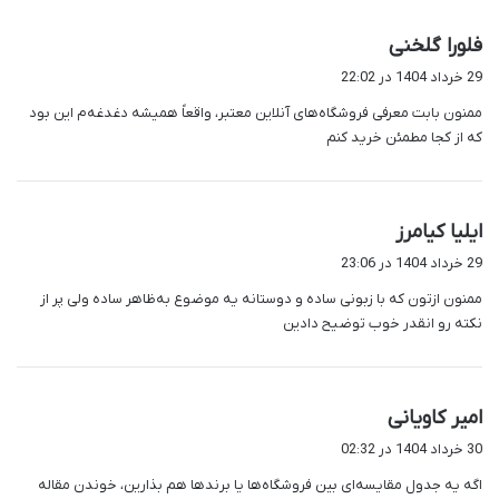
گ
فلورا گلخنی
ف
29 خرداد 1404 در 22:02
ت
ممنون بابت معرفی فروشگاه‌های آنلاین معتبر، واقعاً همیشه دغدغه‌م این بود
:
که از کجا مطمئن خرید کنم
گ
ایلیا کیامرز
ف
29 خرداد 1404 در 23:06
ت
ممنون ازتون که با زبونی ساده و دوستانه یه موضوع به‌ظاهر ساده ولی پر از
:
نکته رو انقدر خوب توضیح دادین
گ
امیر کاویانی
ف
30 خرداد 1404 در 02:32
ت
اگه یه جدول مقایسه‌ای بین فروشگاه‌ها یا برندها هم بذارین، خوندن مقاله
: