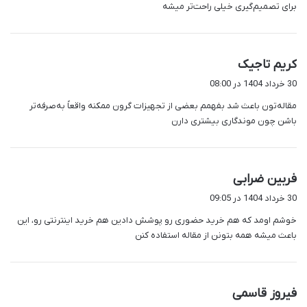
برای تصمیم‌گیری خیلی راحت‌تر میشه
گ
کریم تاجیک
ف
30 خرداد 1404 در 08:00
ت
مقاله‌تون باعث شد بفهمم بعضی از تجهیزات گرون ممکنه واقعاً به‌صرفه‌تر
:
باشن چون موندگاری بیشتری دارن
گ
فربین ضرابی
ف
30 خرداد 1404 در 09:05
ت
خوشم اومد که هم خرید حضوری رو پوشش دادین هم خرید اینترنتی رو، این
:
باعث میشه همه بتونن از مقاله استفاده کنن
گ
فیروز قاسمی
ف