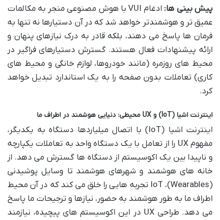
پیش بینی ها:
ادغام VUI با هوش مصنوعی منجر به مکالمات
عمیق تر و هوشمندتر خواهد شد که در آن دستیارها نه تنها به
فرمان ها پاسخ می دهند، بلکه قادر به درک نیازهای پنهان و
ارائه پیشنهادات فعال هستند. گسترش دستیارهای فراگیر در
محیط های روزمره (مانند خودروها، لوازم خانگی و محیط های
کاری) تعاملات بدون صفحه را به یک استاندارد تبدیل خواهد
کرد.
اینترنت اشیا (IoT) و UX محیطی: دنیایی هوشمند در اطراف ما
اینترنت اشیا (IoT) با اتصال میلیاردها دستگاه به یکدیگر،
مفهوم UX را از تعامل با یک دستگاه واحد به تعاملات یکپارچه
و ناپیدا بین یک اکوسیستم از دستگاه ها گسترش می دهد. از
خانه های هوشمند و شهرهای هوشمند تا وسایل پوشیدنی
(Wearables)، IoT تجربه هایی را خلق می کند که در آن محیط
اطراف ما به طور هوشمند به حضور، نیازها و ترجیحات ما پاسخ
می دهد. طراحی UX در این اکوسیستم های پیچیده، نیازمند