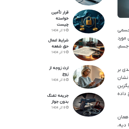
قرار تأمین
خواسته
چیست
جسمی
9 آذر 1404
 مورد
شرایط اعمال
 جسم،
حق شفعه
9 آذر 1404
ارث زوجه از
ی بر
زوج
 نشان
8 آذر 1404
یگزین
یح داده
جریمه تفنگ
بدون جواز
8 آذر 1404
همان
 دیه،