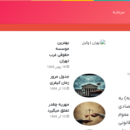
سرمایه
بهترین
موسسه
حقوقی غرب
تهران
18 بهمن 1404
جدول مرور
زمان کیفری
10 آذر 1404
لحجه) به
مهریه چقدر
قتصادی
تعلق میگیرد
 عموم
10 آذر 1404
انونی