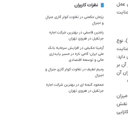
 عمل
نظرات کاربران
جنایت
پژمان حکمتی
در
تفاوت کولر گازی جنرال
و اجنرال
رامتین قاسمی
در
بهترین شرکت اجاره
جرثقیل در هروی تهران
، نوع
آرمیتا حکیمی
در
افزایش سرمایه بانک
جنایت
ملی ایران؛ گامی تازه در مسیر پایداری
ان می دارد:
مالی و توسعه اقتصادی
آن بر
رحیم لطیف
در
تفاوت کولر گازی جنرال و
ان آن
اجنرال
محمود گنجه ای
در
بهترین شرکت اجاره
جرثقیل در هروی تهران
میزان
. نقش
ارایی