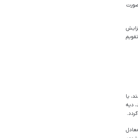
 صورت
زایش
تقویم
د، یا
، دیه
ردد.
ین مبلغ معادل