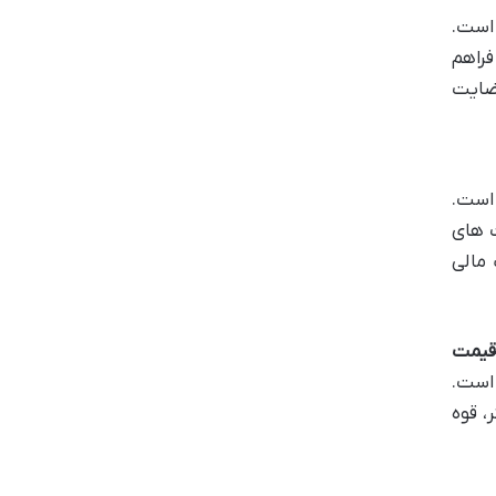
 است.
فراهم
رضایت
 است.
ت های
 مالی
یمت
 است.
، قوه