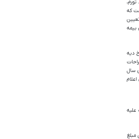
تورم،
ست که
تعیین
 بیمه
خ دیه
راحات
ی سال
میلیارد و ۲۰۰ میلیون تومان اعلام
 علیه
 مبلغ