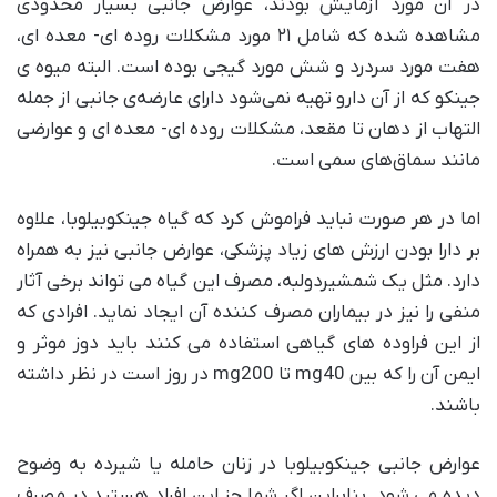
در آن مورد آزمایش بودند، عوارض جانبی بسیار محدودی
مشاهده شده که شامل ۲۱ مورد مشکلات روده ای- معده ای،
هفت مورد سردرد و شش مورد گیجی بوده است. البته میوه ی
جینکو که از آن دارو تهیه نمی‌شود دارای عارضه‌ی جانبی از جمله
التهاب از دهان تا مقعد، مشکلات روده ای- معده ای و عوارضی
مانند سماق‌های سمی است.
اما در هر صورت نباید فراموش کرد که گیاه جینکوبیلوبا، علاوه
بر دارا بودن ارزش های زیاد پزشکی، عوارض جانبی نیز به همراه
دارد. مثل یک شمشیردولبه، مصرف این گیاه می تواند برخی آثار
منفی را نیز در بیماران مصرف کننده آن ایجاد نماید. افرادی که
از این فراوده های گیاهی استفاده می کنند باید دوز موثر و
ایمن آن را که بین mg40 تا mg200 در روز است در نظر داشته
باشند.
عوارض جانبی جینکوبیلوبا در زنان حامله یا شیرده به وضوح
دیده می شود. بنابراین اگر شما جز این افراد هستید در مصرف