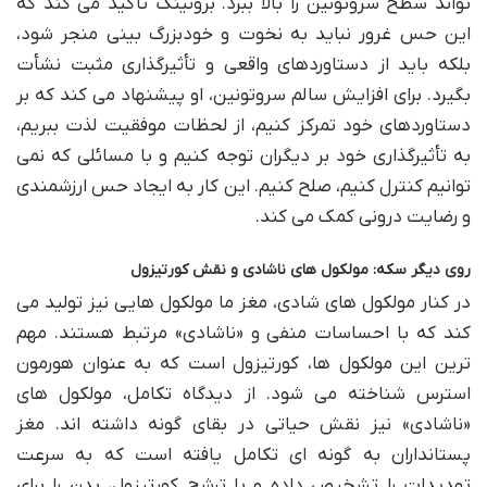
تواند سطح سروتونین را بالا ببرد. برونینگ تاکید می کند که
این حس غرور نباید به نخوت و خودبزرگ بینی منجر شود،
بلکه باید از دستاوردهای واقعی و تأثیرگذاری مثبت نشأت
بگیرد. برای افزایش سالم سروتونین، او پیشنهاد می کند که بر
دستاوردهای خود تمرکز کنیم، از لحظات موفقیت لذت ببریم،
به تأثیرگذاری خود بر دیگران توجه کنیم و با مسائلی که نمی
توانیم کنترل کنیم، صلح کنیم. این کار به ایجاد حس ارزشمندی
و رضایت درونی کمک می کند.
روی دیگر سکه: مولکول های ناشادی و نقش کورتیزول
در کنار مولکول های شادی، مغز ما مولکول هایی نیز تولید می
کند که با احساسات منفی و «ناشادی» مرتبط هستند. مهم
ترین این مولکول ها، کورتیزول است که به عنوان هورمون
استرس شناخته می شود. از دیدگاه تکامل، مولکول های
«ناشادی» نیز نقش حیاتی در بقای گونه داشته اند. مغز
پستانداران به گونه ای تکامل یافته است که به سرعت
تهدیدات را تشخیص داده و با ترشح کورتیزول، بدن را برای