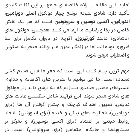
نماید. این مقاله با ارائه خلاصه ای جامع، بر این نکات کلیدی
تأکید دارد:
شادی
نتیجه ترشح چهار مولکول اصلی
دوپامین،
اندورفین، اکسی توسین و سروتونین
است که هر یک نقش
خاصی در بقا و رضایت ما ایفا می کنند. همچنین، مولکول های
«ناشادی» مانند
کورتیزول
، اگرچه در دوران تکامل برای بقا
ضروری بوده اند، اما در زندگی مدرن می توانند منجر به استرس
و اضطراب مزمن شوند.
مهم ترین پیام کتاب این است که مغز ما قابل «سیم کشی
مجدد» است. ما می توانیم با تمرین های آگاهانه و مداوم،
مسیرهای عصبی جدیدی بسازیم که به ترشح پایدارتر مولکول
های شادی منجر شوند. این فرآیند شامل شکستن عادت های
قدیمی، تعیین اهداف کوچک و جشن گرفتن آن ها (برای
دوپامین)، فعالیت های بدنی و خنده (برای اندورفین)، ایجاد
روابط مبتنی بر اعتماد (برای اکسی توسین)، و تمرکز بر
دستاوردها و جایگاه اجتماعی (برای سروتونین) است. در