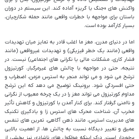
واکنش های «جنگ یا گریز» آماده کند. این سیستم در دوران
باستان برای مواجهه با خطرات واقعی مانند حمله شکارچیان،
بسیار کارآمد بوده است.
اما در دنیای مدرن، مغز ما اغلب قادر به تمایز میان تهدیدات
واقعی (مانند یک خطر فیزیکی) و تهدیدات غیرواقعی (مانند
فشار کاری، مشکلات مالی یا نگرانی های اجتماعی) نیست. در
نتیجه، حتی در مواجهه با چالش های غیرمرگبار، کورتیزول
ترشح می شود و می تواند منجر به استرس مزمن، اضطراب و
حتی افسردگی شود. برونینگ توضیح می دهد که این ترشح
مداوم کورتیزول می تواند مغز را در یک چرخه معیوب از نگرانی
و ناامنی گرفتار کند. برای کنار آمدن با کورتیزول و کاهش تأثیر
مخرب آن، شناخت محرک های استرس زا و یادگیری تکنیک
های مدیریت استرس، مانند ذهن آگاهی، تمرین های تنفس
عمیق و تغییر دیدگاه نسبت به چالش ها، از اهمیت بالایی
برخوردار است. درک اینکه مولکول های ناشادی نیز بخشی از