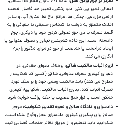
تمرکز بر جرم بودن عمل:
ماده ۶۹۰ قانون مجازات اسلامی،
اعمالی نظیر پی کنی، دیوارکشی، تغییر حد فاصل، غصب
اراضی مزروعی، جنگل ها، مراتع، باغ ها، منابع آب، و سایر
املاک متعلق به دولت یا اشخاص حقیقی یا حقوقی را به
قصد تصرف یا ذی حق معرفی کردن خود یا دیگری، جرم
دانسته است. این ماده همچنین تجاوز و تصرف عدوانی یا
ایجاد مزاحمت یا ممانعت از حق در موارد مذکور را جرم
انگاری می کند.
لزوم اثبات مالکیت شاکی:
برخلاف دعوای حقوقی، در
دعوای کیفری تصرف عدوانی، شاکی (کسی که شکایت را
مطرح می کند) باید مالکیت رسمی خود را بر ملک مورد
تصرف اثبات کند. بدون اثبات مالکیت، شکواییه کیفری
ممکن است با قرار منع تعقیب یا حکم برائت مواجه شود.
دادسرای و دادگاه صالح و نحوه تقدیم شکواییه:
مرجع
صالح برای پیگیری کیفری، دادسرای محل وقوع ملک است.
شکواییه باید تنظیم و از طریق دفاتر خدمات قضایی ثبت