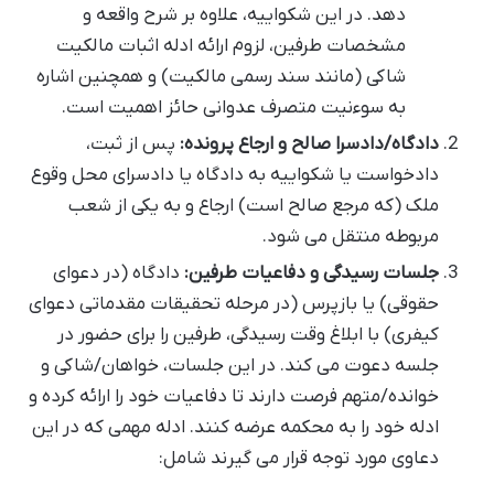
دهد. در این شکواییه، علاوه بر شرح واقعه و
مشخصات طرفین، لزوم ارائه ادله اثبات مالکیت
شاکی (مانند سند رسمی مالکیت) و همچنین اشاره
به سوءنیت متصرف عدوانی حائز اهمیت است.
دادگاه/دادسرا صالح و ارجاع پرونده:
پس از ثبت،
دادخواست یا شکواییه به دادگاه یا دادسرای محل وقوع
ملک (که مرجع صالح است) ارجاع و به یکی از شعب
مربوطه منتقل می شود.
جلسات رسیدگی و دفاعیات طرفین:
دادگاه (در دعوای
حقوقی) یا بازپرس (در مرحله تحقیقات مقدماتی دعوای
کیفری) با ابلاغ وقت رسیدگی، طرفین را برای حضور در
جلسه دعوت می کند. در این جلسات، خواهان/شاکی و
خوانده/متهم فرصت دارند تا دفاعیات خود را ارائه کرده و
ادله خود را به محکمه عرضه کنند. ادله مهمی که در این
دعاوی مورد توجه قرار می گیرند شامل: