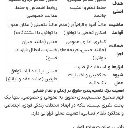
هدف
حفظ نظم و امنیت
روابط اشخاص و حفظ
اصلی
جامعه
عدالت خصوصی
ماهیت
غالباً آمره و الزام‌آور (عدم
غالباً تکمیلی (امکان عدول
قواعد
امکان تخطی با توافق)
با توافق، با استثنائات)
کیفری، اداری، عمومی
مدنی (مانند جبران
ضمانت
(مانند حبس، جریمه‌های
خسارت، ابطال قرارداد،
اجرا
دولتی)
فسخ)
ابزارها و
استفاده از قدرت
مبتنی بر اراده آزاد، توافق
شیوه
حاکمیتی و اختیارات
طرفین (مانند عقد و ایقاع)
عمل
یک‌جانبه
اهمیت درک تقسیم‌بندی حقوق در زندگی و نظام قضایی
فهم صحیح تقسیم‌بندی حقوق به عمومی و خصوصی، تنها یک
بحث نظری نیست، بلکه در ابعاد مختلف زندگی فردی، اجتماعی
و عملکرد نظام قضایی، اهمیت عملی فراوانی دارد.
تأثیر بر صلاحیت مراجع قضایی