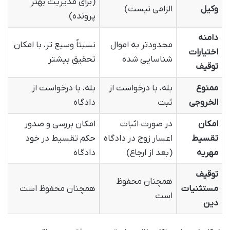
(برای مدیریت بهتر
وکیل
الزامی نیست)
پرونده)
دامنه
محدودتر به اموال
نسبتاً وسیع تر، با امکان
اختیارات
شناسایی شده
تحقیق بیشتر
توقیف
ممنوع
بله، با درخواست از
بله، با درخواست از
الخروجی
ثبت
دادگاه
امکان
در صورت اثبات
امکان بررسی و صدور
تقسیط
اعسار زوج در دادگاه
حکم تقسیط در خود
مهریه
(بعد از ارجاع)
دادگاه
توقیف
همچنان محفوظ
مستثنیات
همچنان محفوظ است
است
دین