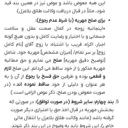
این هبه معوض باشد و عوض نیز در همین بند قید
شود، مثلاً در قبال دریافت وکالت طلاق بلاعزل).
برای صلح مهریه (با شرط عدم رجوع):
«اینجانبه زوجه در کمال صحت عقل و سلامت
جسمانی و با اختیار و رضایت کامل و بدون هیچ گونه
اجبار، اکراه، فریب یا اشتباه، با زوج آقای [نام کامل
زوج] بر سر تمام/ [میزان مشخص] مهریه خود، شامل
[توضیح دقیق مهریه]
صلح
می نمایم و حق مطالبه
مهریه مذکور را از خود ساقط می گردانم. این صلح
لازم
و قطعی
بوده و طرفین
حق فسخ یا رجوع
از آن را به
هر عنوان و دلیلی از خود
ساقط نموده اند
.» (در
صورت معوض بودن صلح، ذکر عوض الزامی است.)
بند چهارم: سایر شروط (در صورت توافق):
در صورتی که
بخشش مهریه در قبال اخذ حق یا امتیازی دیگر صورت
گرفته باشد (مانند وکالت طلاق بلاعزل یا انتقال مالی
خاص)، این شروط باید به وضوح در این بند ذکر شوند.