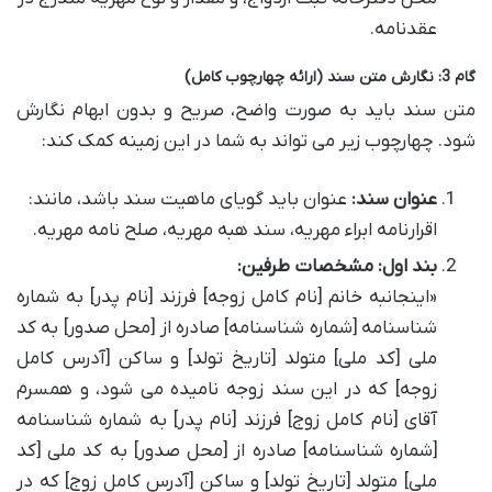
عقدنامه.
گام 3: نگارش متن سند (ارائه چهارچوب کامل)
متن سند باید به صورت واضح، صریح و بدون ابهام نگارش
شود. چهارچوب زیر می تواند به شما در این زمینه کمک کند:
عنوان سند:
عنوان باید گویای ماهیت سند باشد، مانند:
اقرارنامه ابراء مهریه، سند هبه مهریه، صلح نامه مهریه.
بند اول: مشخصات طرفین:
«اینجانبه خانم [نام کامل زوجه] فرزند [نام پدر] به شماره
شناسنامه [شماره شناسنامه] صادره از [محل صدور] به کد
ملی [کد ملی] متولد [تاریخ تولد] و ساکن [آدرس کامل
زوجه] که در این سند زوجه نامیده می شود، و همسرم
آقای [نام کامل زوج] فرزند [نام پدر] به شماره شناسنامه
[شماره شناسنامه] صادره از [محل صدور] به کد ملی [کد
ملی] متولد [تاریخ تولد] و ساکن [آدرس کامل زوج] که در