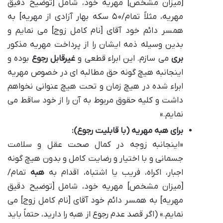
[میزان مشخص] مهریه خود، شامل [توضیح دقیق
مهریه، مثلاً تمام/۵۰ سکه بهار آزادی از مهریه] به
همسر دائم خود آقای [نام کامل زوج] می نمایم و
بدین وسیله ذمه ایشان را از پرداخت مهریه مذکور
بری
می سازم. این ابراء قطعی و
غیرقابل رجوع
بوده و
اینجانبه هیچ گونه حق مطالبه ای در خصوص مهریه
ابراء شده در هیچ زمان و تحت هیچ عنوانی نخواهم
داشت و کلیه حقوق مربوط به آن را از خود ساقط می
نمایم.»
برای هبه مهریه (با قابلیت رجوع):
«اینجانبه زوجه در کمال صحت عقل و سلامت
جسمانی و با اختیار و رضایت کامل و بدون هیچ گونه
اجبار، اکراه، فریب یا اشتباه، اقدام به
هبه
تمام/
[میزان مشخص] مهریه خود، شامل [توضیح دقیق
مهریه] به همسر دائم خود آقای [نام کامل زوج] می
نمایم.» (اگر قصد عدم رجوع از هبه را دارید، حتماً باید