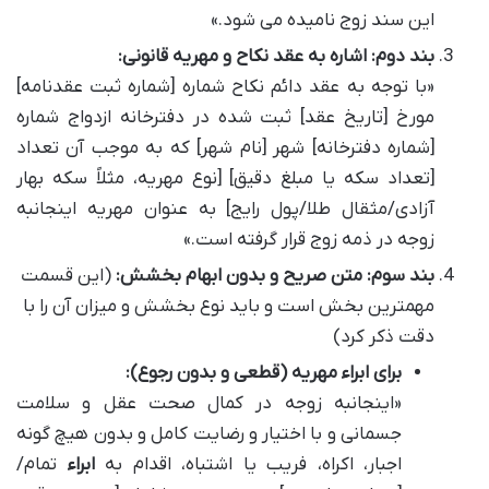
این سند زوج نامیده می شود.»
بند دوم: اشاره به عقد نکاح و مهریه قانونی:
«با توجه به عقد دائم نکاح شماره [شماره ثبت عقدنامه]
مورخ [تاریخ عقد] ثبت شده در دفترخانه ازدواج شماره
[شماره دفترخانه] شهر [نام شهر] که به موجب آن تعداد
[تعداد سکه یا مبلغ دقیق] [نوع مهریه، مثلاً سکه بهار
آزادی/مثقال طلا/پول رایج] به عنوان مهریه اینجانبه
زوجه در ذمه زوج قرار گرفته است.»
بند سوم: متن صریح و بدون ابهام بخشش:
(این قسمت
مهمترین بخش است و باید نوع بخشش و میزان آن را با
دقت ذکر کرد)
برای ابراء مهریه (قطعی و بدون رجوع):
«اینجانبه زوجه در کمال صحت عقل و سلامت
جسمانی و با اختیار و رضایت کامل و بدون هیچ گونه
اجبار، اکراه، فریب یا اشتباه، اقدام به
ابراء
تمام/