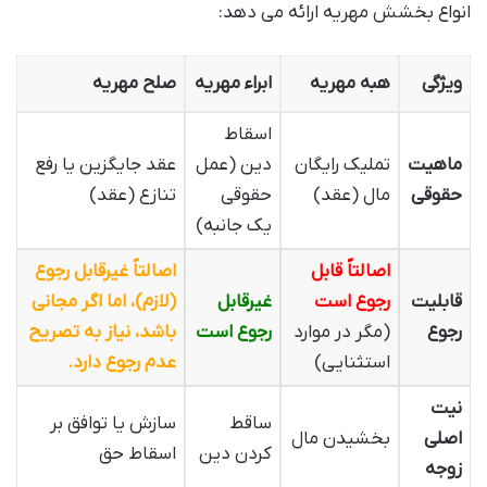
انواع بخشش مهریه ارائه می دهد:
ویژگی
هبه مهریه
ابراء مهریه
صلح مهریه
اسقاط
ماهیت
تملیک رایگان
دین (عمل
عقد جایگزین یا رفع
حقوقی
مال (عقد)
حقوقی
تنازع (عقد)
یک جانبه)
اصالتاً قابل
اصالتاً غیرقابل رجوع
قابلیت
رجوع است
غیرقابل
(لازم)، اما اگر مجانی
رجوع
(مگر در موارد
رجوع است
باشد، نیاز به تصریح
استثنایی)
عدم رجوع دارد.
نیت
ساقط
سازش یا توافق بر
اصلی
بخشیدن مال
کردن دین
اسقاط حق
زوجه