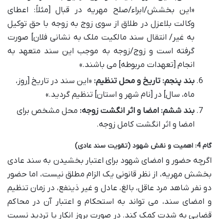
«این بخشش/ابراء/صلح مهریه در قبال [مثلاً: اعطای
وکالت بلاعزل در طلاق از سوی زوج به زوجه با حق توکیل
به غیر/ انتقال سند مالکیت ملک به نشانی فلان] صورت
گرفته است و زوج/زوجه به موجب این سند متعهد به
انجام [تعهدات مربوطه] می باشند.»
بند پنجم: تاریخ و محل تنظیم:
«این سند در تاریخ [روز،
ماه، سال] در [نام شهر و استان] تنظیم گردید.»
بند ششم: امضا و اثر انگشت زوجه:
محل مشخص برای
امضا و اثر انگشت کامل زوجه.
گام 4: اهمیت و نقش شهود (تقویت سند عادی)
اگرچه حضور و امضای شهود برای اعتبار بخشیدن به سند عادی
بخشش مهریه، از نظر قانونی یک الزام مطلق نیست، اما حضور
دو نفر شاهد مرد عاقل، بالغ، عادل و غیر ذینفع، در زمان تنظیم
و امضای سند، می تواند به استحکام و اعتبار آن در محاکم
قضایی به شدت کمک کند. در صورت بروز انکار یا تردید نسبت