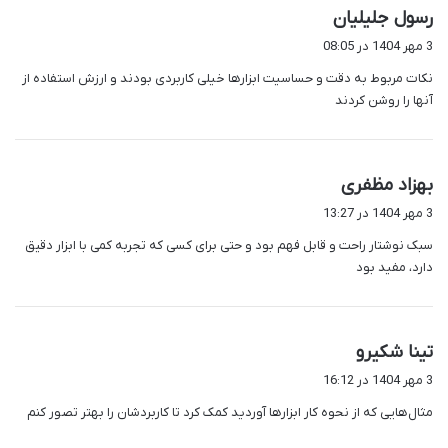
گ
رسول جلیلیان
ف
3 مهر 1404 در 08:05
ت
نکات مربوط به دقت و حساسیت ابزارها خیلی کاربردی بودند و ارزش استفاده از
:
آنها را روشن کردند
گ
بهزاد مظفری
ف
3 مهر 1404 در 13:27
ت
سبک نوشتار راحت و قابل فهم بود و حتی برای کسی که تجربه کمی با ابزار دقیق
:
دارد، مفید بود
گ
تینا شکیرو
ف
3 مهر 1404 در 16:12
ت
مثال‌هایی که از نحوه کار ابزارها آوردید کمک کرد تا کاربردشان را بهتر تصور کنم
: