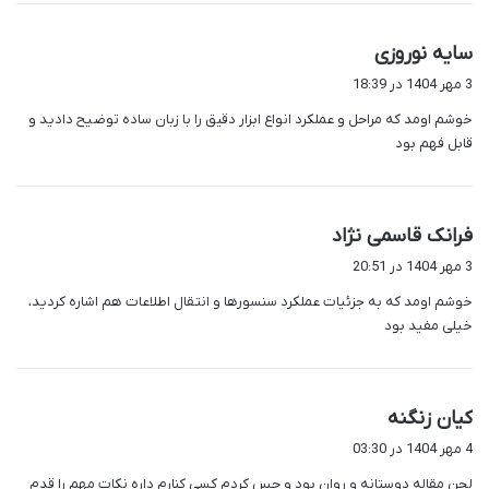
گ
سایه نوروزی
ف
3 مهر 1404 در 18:39
ت
خوشم اومد که مراحل و عملکرد انواع ابزار دقیق را با زبان ساده توضیح دادید و
:
قابل فهم بود
گ
فرانک قاسمی نژاد
ف
3 مهر 1404 در 20:51
ت
خوشم اومد که به جزئیات عملکرد سنسورها و انتقال اطلاعات هم اشاره کردید،
:
خیلی مفید بود
گ
کیان زنگنه
ف
4 مهر 1404 در 03:30
ت
لحن مقاله دوستانه و روان بود و حس کردم کسی کنارم داره نکات مهم را قدم