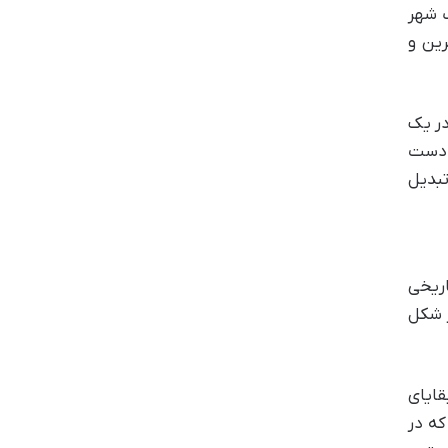
لف شهر
رین و
در یک
ه دست
تبدیل
اریخی
 شکل
قایای
ه در