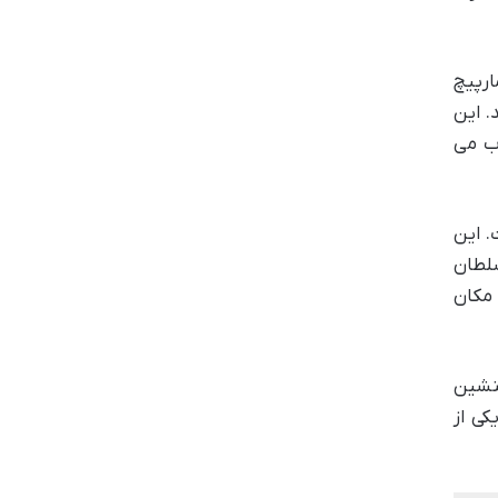
ارپیچ
. این
وب می
. این
لطان
 مکان
لنشین
کی از