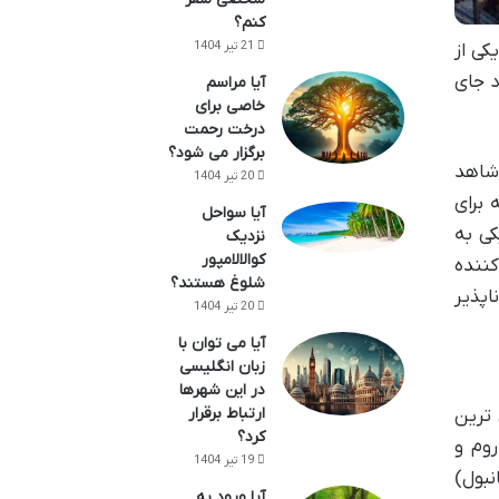
کنم؟
21 تیر 1404
کی از
د جای
آیا مراسم
خاصی برای
درخت رحمت
برگزار می شود؟
 شاهد
20 تیر 1404
 برای
آیا سواحل
کی به
نزدیک
کوالالامپور
ننده
شلوغ هستند؟
اپذیر
20 تیر 1404
آیا می توان با
زبان انگلیسی
در این شهرها
ارتباط برقرار
ترین
کرد؟
روم و
19 تیر 1404
بول)
آیا ورود به