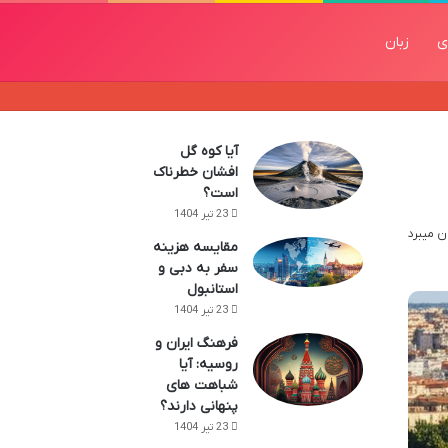
ی
زبان
آیا کوه گل
افشان خطرناک
است؟
23 تیر 1404
مقایسه هزینه
سفر به دبی و
استانبول
23 تیر 1404
فرهنگ ایران و
روسیه: آیا
شباهت های
پنهانی دارند؟
23 تیر 1404