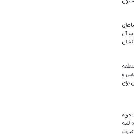
ر (ستون
ناهای
رب آن
رار دارد نیز نشان
منطقه
ایی و
 برای
تجربه
 لایه
 قدرت