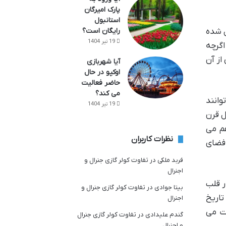
پارک امیرگان
استانبول
ل شده
رایگان است؟
19 تیر 1404
اگرچه
از آن
آیا شهربازی
اوکپو در حال
حاضر فعالیت
می کند؟
وانند
19 تیر 1404
ل قرن
هم می
نظرات کاربران
 فضای
فربد ملکی
در
تفاوت کولر گازی جنرال و
اجنرال
ر قلب
بیتا جوادی
در
تفاوت کولر گازی جنرال و
تاریخ
اجنرال
ات می
گندم علیدادی
در
تفاوت کولر گازی جنرال
و اجنرال