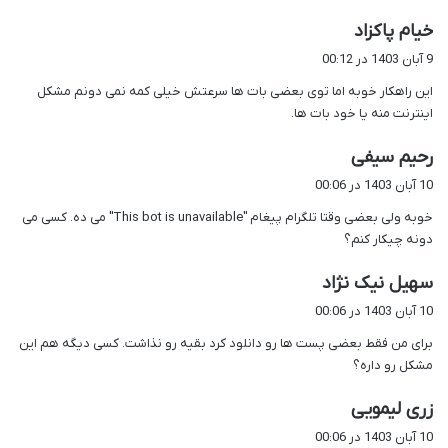
گ
خیام پاکزاد
ف
9 آبان 1403 در 00:12
ت
این راهکار خوبه اما توی بعضی بات ها سرعتش خیلی کمه نمی دونم مشکل
:
اینترنت منه یا خود بات ها.
گ
رحیم سیفی
ف
10 آبان 1403 در 00:06
ت
خوبه ولی بعضی وقتا تلگرام پیغام "This bot is unavailable" می ده. کسی می
:
دونه چیکار کنم؟
گ
سهیل نیک نژاد
ف
10 آبان 1403 در 00:06
ت
برای من فقط بعضی پست ها رو دانلود کرد بقیه رو نذاشت. کسی دیگه هم این
:
مشکل رو داره؟
گ
زری لیمویی
ف
10 آبان 1403 در 00:06