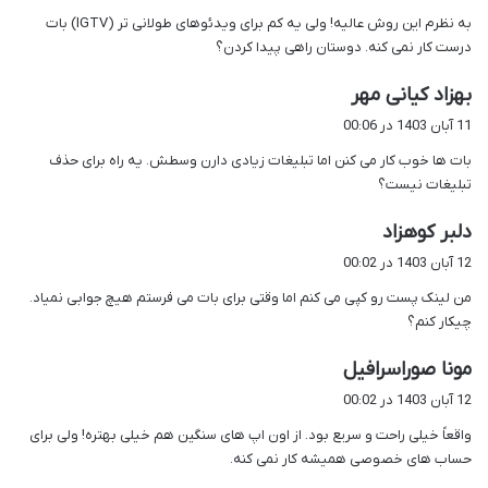
ت
به نظرم این روش عالیه! ولی یه کم برای ویدئوهای طولانی تر (IGTV) بات
:
درست کار نمی کنه. دوستان راهی پیدا کردن؟
گ
بهزاد کیانی مهر
ف
11 آبان 1403 در 00:06
ت
بات ها خوب کار می کنن اما تبلیغات زیادی دارن وسطش. یه راه برای حذف
:
تبلیغات نیست؟
گ
دلبر کوهزاد
ف
12 آبان 1403 در 00:02
ت
من لینک پست رو کپی می کنم اما وقتی برای بات می فرستم هیچ جوابی نمیاد.
:
چیکار کنم؟
گ
مونا صوراسرافیل
ف
12 آبان 1403 در 00:02
ت
واقعاً خیلی راحت و سریع بود. از اون اپ های سنگین هم خیلی بهتره! ولی برای
:
حساب های خصوصی همیشه کار نمی کنه.