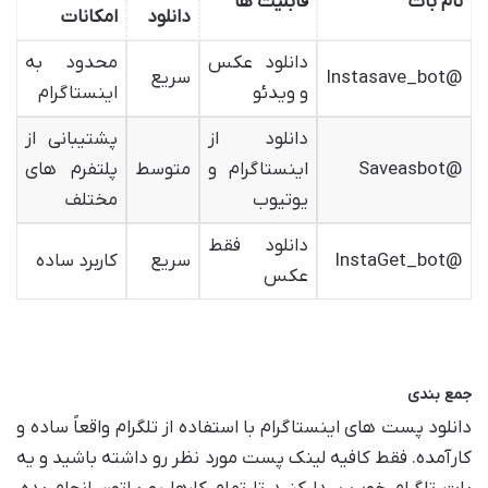
نام بات
قابلیت ها
دانلود
امکانات
دانلود عکس
محدود به
@Instasave_bot
سریع
و ویدئو
اینستاگرام
دانلود از
پشتیبانی از
@Saveasbot
اینستاگرام و
متوسط
پلتفرم های
یوتیوب
مختلف
دانلود فقط
@InstaGet_bot
سریع
کاربرد ساده
عکس
جمع بندی
دانلود پست های اینستاگرام با استفاده از تلگرام واقعاً ساده و
کارآمده. فقط کافیه لینک پست مورد نظر رو داشته باشید و یه