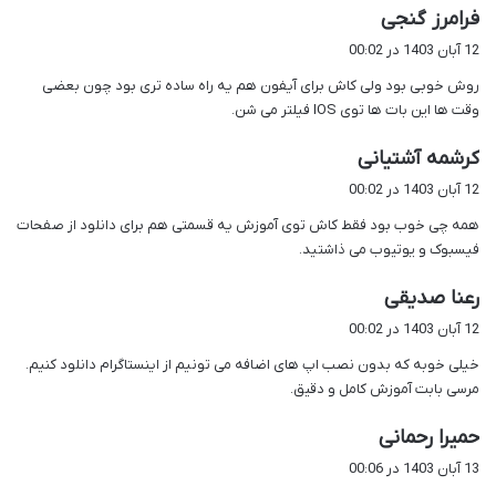
گ
فرامرز گنجی
ف
12 آبان 1403 در 00:02
ت
روش خوبی بود ولی کاش برای آیفون هم یه راه ساده تری بود چون بعضی
:
وقت ها این بات ها توی IOS فیلتر می شن.
گ
کرشمه آشتیانی
ف
12 آبان 1403 در 00:02
ت
همه چی خوب بود فقط کاش توی آموزش یه قسمتی هم برای دانلود از صفحات
:
فیسبوک و یوتیوب می ذاشتید.
گ
رعنا صدیقی
ف
12 آبان 1403 در 00:02
ت
خیلی خوبه که بدون نصب اپ های اضافه می تونیم از اینستاگرام دانلود کنیم.
:
مرسی بابت آموزش کامل و دقیق.
گ
حمیرا رحمانی
ف
13 آبان 1403 در 00:06
ت