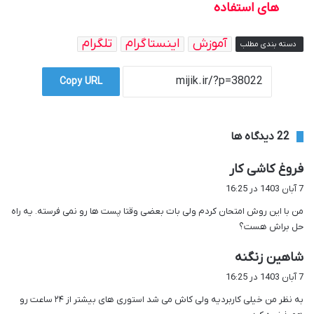
های استفاده
آموزش
اینستاگرام
تلگرام
دسته بندی مطلب
Copy URL
‫22 دیدگاه ها
گ
فروغ کاشی کار
ف
7 آبان 1403 در 16:25
ت
من با این روش امتحان کردم ولی بات بعضی وقتا پست ها رو نمی فرسته. یه راه
:
حل براش هست؟
گ
شاهین زنگنه
ف
7 آبان 1403 در 16:25
ت
به نظر من خیلی کاربردیه ولی کاش می شد استوری های بیشتر از ۲۴ ساعت رو
: