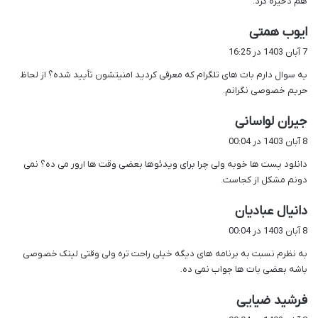
هم ذخیره کرد.
گ
ایوب همتی
ف
7 آبان 1403 در 16:25
ت
یه سوال دارم بات های تلگرام که معرفی کردید امنیتشون تأیید شده؟ از لحاظ
:
حریم خصوصی نگرانم.
گ
جیران لواسانی
ف
8 آبان 1403 در 00:04
ت
دانلود پست ها خوبه ولی چرا برای ویدئوها بعضی وقت ها ارور می ده؟ نمی
:
دونم مشکل از کجاست.
گ
دانیال عبادیان
ف
8 آبان 1403 در 00:04
ت
به نظرم نسبت به برنامه های دیگه خیلی راحت تره ولی وقتی لینک خصوصی
:
باشه بعضی بات ها جواب نمی ده.
گ
فرشید ضیایی
ف